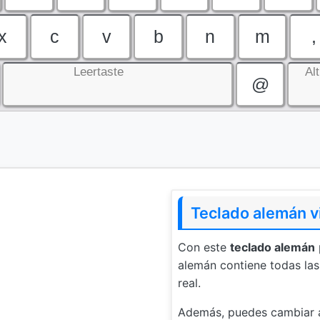
x
c
v
b
n
m
,
Leertaste
Al
@
Teclado alemán vi
Con este
teclado alemán
alemán contiene todas la
real.
Además, puedes cambiar 