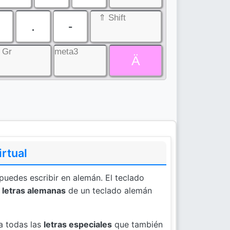
⇑ Shift
.
-
t Gr
meta3
Ä
rtual
puedes escribir en alemán. El teclado
s
letras alemanas
de un teclado alemán
a todas las
letras especiales
que también