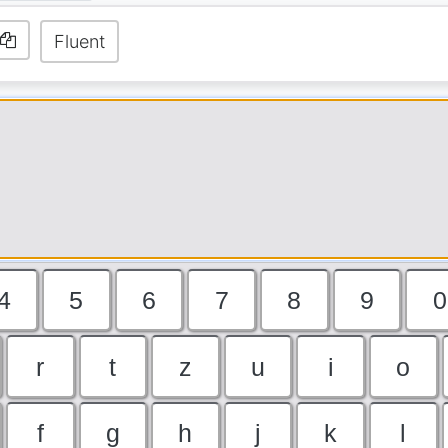
Fluent
4
5
6
7
8
9
0
r
t
z
u
i
o
f
g
h
j
k
l