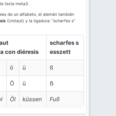
la tecla meta3.
ales de un alfabeto, el alemán también
sis
(Umlaut) y la ligadura: "scharfes s"
aut
scharfes s
ra con diéresis
esszett
ö
ü
ß
Ö
ü
ẞ
l
Öl
küssen
Fuß