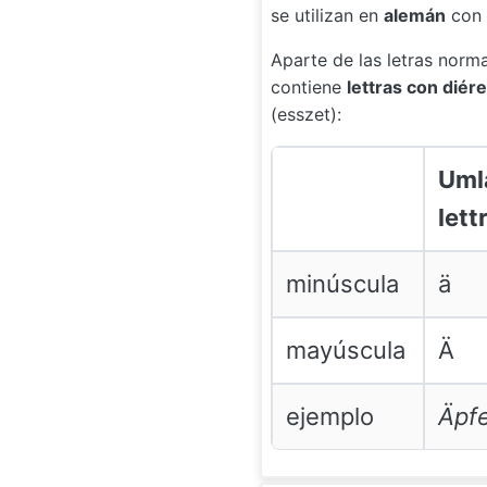
se utilizan en
alemán
con 
Aparte de las letras norm
contiene
lettras con diére
(esszet):
Uml
lett
minúscula
ä
mayúscula
Ä
ejemplo
Äpfe