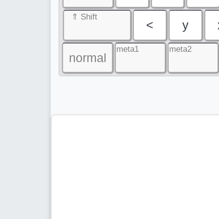
⇑ Shift
<
y
meta1
meta2
normal