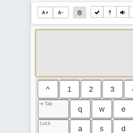
A+
A-
^
1
2
3
⇥ Tab
q
w
e
Lock
a
s
d