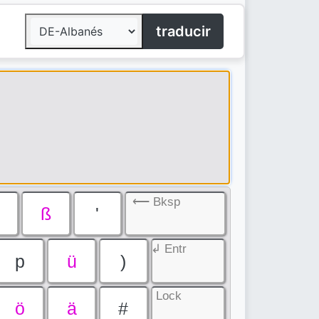
traducir
⟵ Bksp
ß
'
↲ Entr
p
ü
)
Lock
ö
ä
#