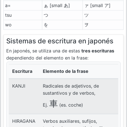
a=
ぁ [small あ]
ァ [small ア]
tsu
つ
ツ
wo
を
ヲ
Sistemas de escritura en japonés
En japonés, se utiliza una de estas
tres escrituras
dependiendo del elemento en la frase:
Escritura
Elemento de la frase
KANJI
Radicales de adjetivos, de
sustantivos y de verbos,
車
Ej.
(es. coche)
HIRAGANA
Verbos auxiliares, sufijos,