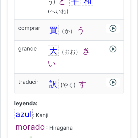
と
平
和
う)
(へいわ)
comprar
買
う
（か）
grande
大
き
（おお）
い
traducir
訳
す
(やく)
leyenda:
azul
: Kanji
morado
: Hiragana