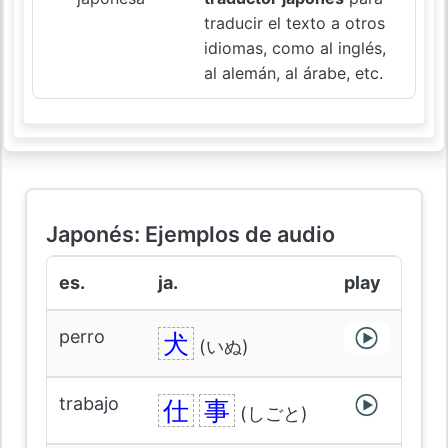
traducir el texto a otros
idiomas, como al inglés,
al alemán, al árabe, etc.
Japonés: Ejemplos de audio
es.
ja.
play
perro
犬
(いぬ)
trabajo
仕
事
(しごと)