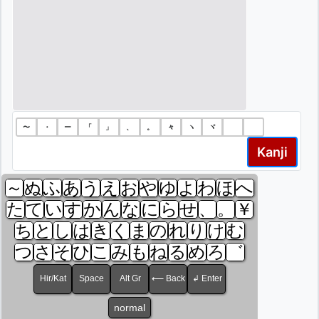
〜
・
ー
「
」
、
。
々
ヽ
ヾ
ゝ
ゞ
Kanji
～
ぬ
ふ
あ
う
え
お
や
ゆ
よ
わ
ほ
へ
た
て
い
す
か
ん
な
に
ら
せ
、
。
￥
ち
と
し
は
き
く
ま
の
れ
り
け
む
つ
さ
そ
ひ
こ
み
も
ね
る
め
ろ
゛
Hir/Kat
Space
Alt Gr
⟵ Back
↲ Enter
normal