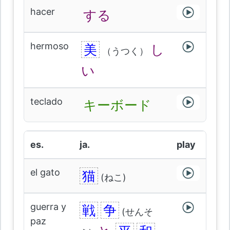
hacer
する
hermoso
美
し
（うつく）
い
teclado
キーボード
es.
ja.
play
el gato
猫
(ねこ)
guerra y
戦
争
(せんそ
paz