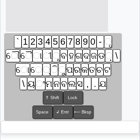
`
1
2
3
4
5
6
7
8
9
0
-
ୃ
ୌ
ୈ
ା
ୀ
ୂ
ବ
ହ
ଗ
ଦ
ଜ
ଡ
଼
\
ୋ
େ
୍
ି
ୁ
ପ
ର
କ
ତ
ଚ
ଟ
\
ୟ
ଂ
ମ
ନ
ବ
ଲ
ସ
,
.
ଯ
⇑ Shift
Lock
Space
↲ Entr
⟵ Bksp