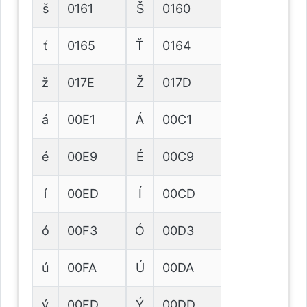
š
0161
Š
0160
ť
0165
Ť
0164
ž
017E
Ž
017D
á
00E1
Á
00C1
é
00E9
É
00C9
í
00ED
Í
00CD
ó
00F3
Ó
00D3
ú
00FA
Ú
00DA
ý
00FD
Ý
00DD