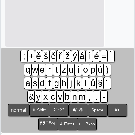
;
+
ě
š
č
ř
ž
ý
á
í
é
=
q
w
e
r
t
z
u
i
o
p
ú
)
a
s
d
f
g
h
j
k
l
ů
§
&
y
x
c
v
b
n
m
,
.
-
normal
⇑ Shift
.?1*23
#{=@
Space
Alt
ŘŽŮŠťď
↲ Enter
⟵ Bksp