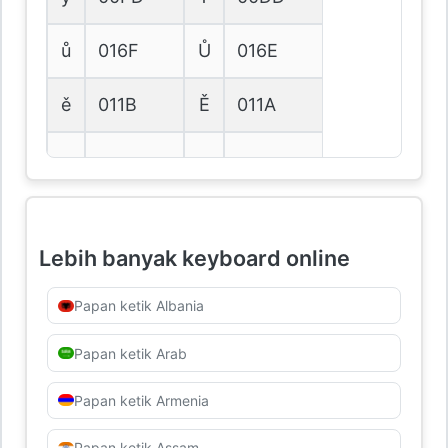
ů
016F
Ů
016E
ě
011B
Ě
011A
Lebih banyak keyboard online
Papan ketik Albania
Papan ketik Arab
Papan ketik Armenia
Papan ketik Assam