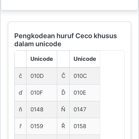
Pengkodean huruf Ceco khusus
dalam unicode
Unicode
Unicode
č
010D
Č
010C
ď
010F
Ď
010E
ň
0148
Ň
0147
ř
0159
Ř
0158