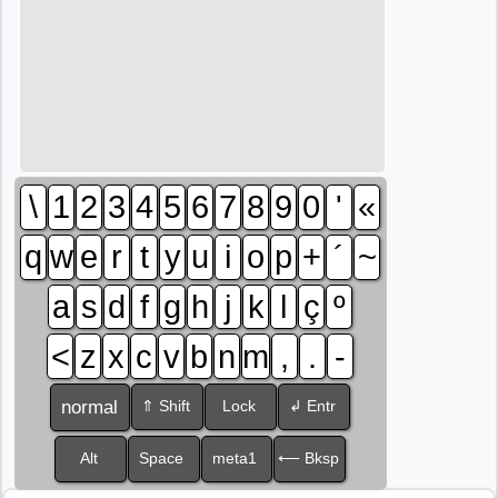
\
1
2
3
4
5
6
7
8
9
0
'
«
q
w
e
r
t
y
u
i
o
p
+
´
~
a
s
d
f
g
h
j
k
l
ç
º
<
z
x
c
v
b
n
m
,
.
-
normal
⇑ Shift
Lock
↲ Entr
Alt
Space
meta1
⟵ Bksp