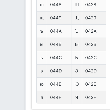
ш
0448
Ш
0428
щ
0449
Щ
0429
ъ
044A
Ъ
042A
ы
044B
Ы
042B
ь
044C
Ь
042C
э
044D
Э
042D
ю
044E
Ю
042E
я
044F
Я
042F