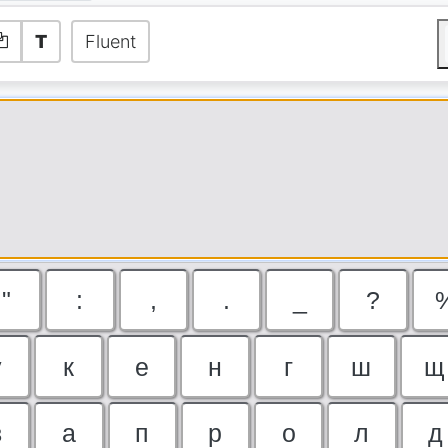
T
Fluent
"
:
,
.
_
?
у
к
е
н
г
ш
щ
в
а
п
р
о
л
д