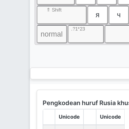
⇑ Shift
я
ч
.?1*23
normal
Pengkodean huruf Rusia khu
Unicode
Unicode