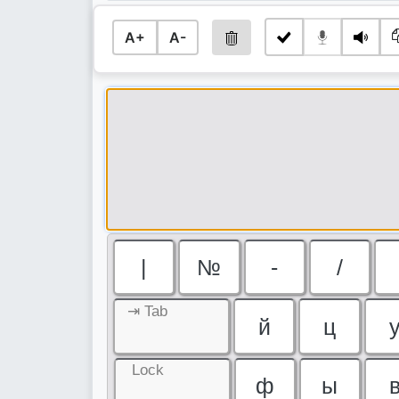
A+
A-
|
№
-
/
⇥ Tab
й
ц
Lock
ф
ы