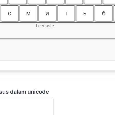
с
м
и
т
ь
б
Leertaste
sus dalam unicode