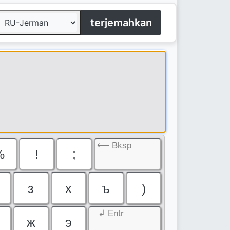
terjemahkan
⟵ Bksp
%
!
;
з
х
ъ
)
↲ Entr
ж
э