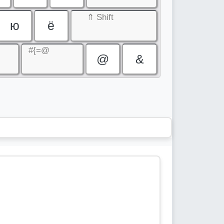
⇑ Shift
ю
ё
#{=@
@
&