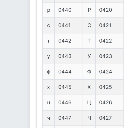
р
0440
Р
0420
с
0441
С
0421
т
0442
Т
0422
у
0443
У
0423
ф
0444
Ф
0424
х
0445
Х
0425
ц
0446
Ц
0426
ч
0447
Ч
0427