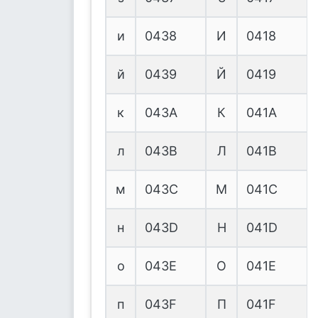
и
0438
И
0418
й
0439
Й
0419
к
043A
К
041A
л
043B
Л
041B
м
043C
М
041C
н
043D
Н
041D
о
043E
О
041E
п
043F
П
041F