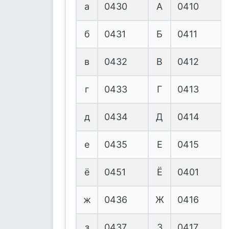
а
0430
А
0410
б
0431
Б
0411
в
0432
В
0412
г
0433
Г
0413
д
0434
Д
0414
е
0435
Е
0415
ë
0451
Ё
0401
ж
0436
Ж
0416
з
0437
З
0417