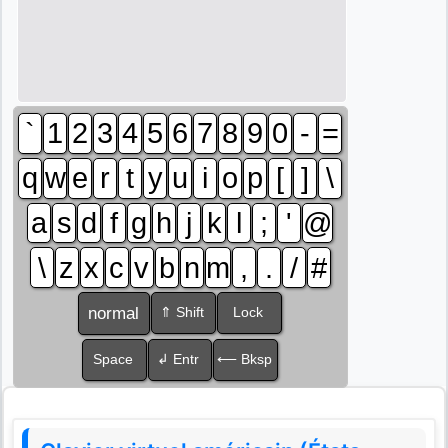
`
1
2
3
4
5
6
7
8
9
0
-
=
q
w
e
r
t
y
u
i
o
p
[
]
\
a
s
d
f
g
h
j
k
l
;
'
@
\
z
x
c
v
b
n
m
,
.
/
#
normal
⇑ Shift
Lock
Space
↲ Entr
⟵ Bksp