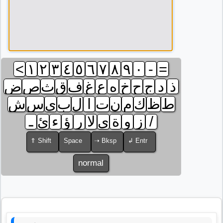
<
١
٢
٣
٤
٥
٦
٧
٨
٩
٠
-
=
ذ
د
ج
ح
خ
ه
ع
غ
ف
ق
ث
ص
ض
ط
ظ
ك
م
ن
ت
ا
ل
ب
ي
س
ش
ـ
ئ
ء
ؤ
ر
لا
ى
ة
و
ز
/
⇑ Shift
Space
➝ Bksp
↲ Entr
normal