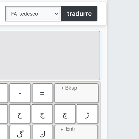
tradurre
➝ Bksp
-
=
ژ
چ
ج
ح
↲ Entr
ك
گ