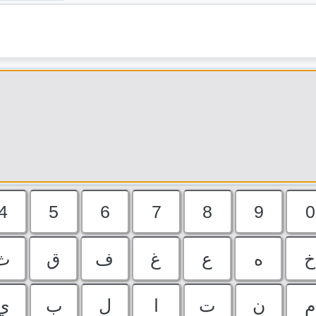
4
5
6
7
8
9
0
خ
ه
ع
غ
ف
ق
ث
م
ن
ت
ا
ل
ب
ي