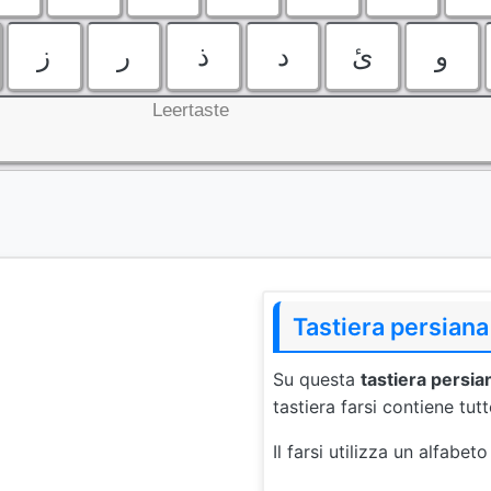
و
ئ
د
ذ
ر
ز
Leertaste
Tastiera persiana
Su questa
tastiera persia
tastiera farsi contiene tutt
Il farsi utilizza un alfabet