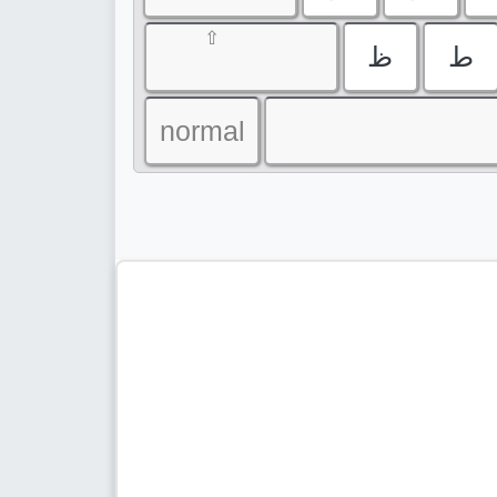
⇧
ط
ظ
normal