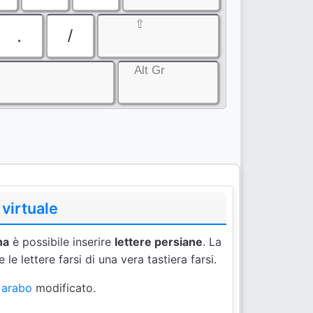
⇧
.
/
Alt Gr
 virtuale
na
è possibile inserire
lettere persiane
. La
e le lettere farsi di una vera tastiera farsi.
o
arabo
modificato.