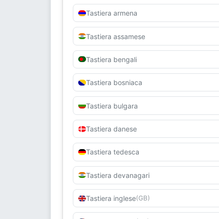
Tastiera armena
Tastiera assamese
Tastiera bengali
Tastiera bosniaca
Tastiera bulgara
Tastiera danese
Tastiera tedesca
Tastiera devanagari
Tastiera inglese
(GB)