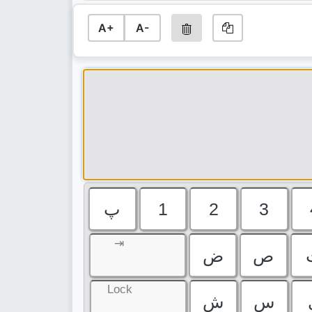
A+
A-
پ
1
2
3
⇥
ص
ض
Lock
س
ش