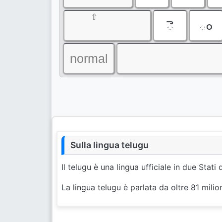
⇧
ె
ం
normal
Sulla lingua telugu
Il telugu è una lingua ufficiale in due Stati d
La lingua telugu è parlata da oltre 81 milio