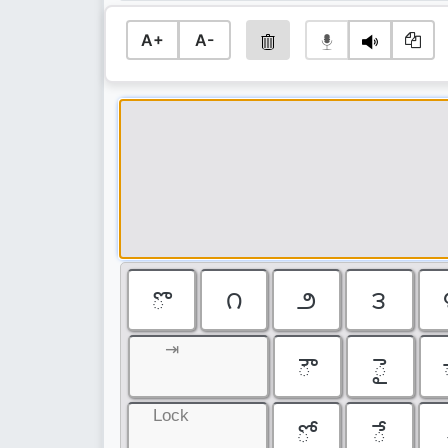
A+
A-
ొ
౧
౨
౩
⇥
ౌ
ై
Lock
ో
ే