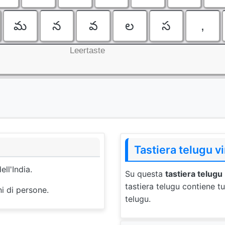
మ
న
వ
ల
స
,
Leertaste
Tastiera telugu vi
ell'India.
Su questa
tastiera telugu
tastiera telugu contiene tu
ni di persone.
telugu.