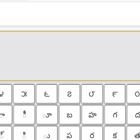
౪
౫
౬
౭
౮
౯
ా
ీ
ూ
బ
హ
గ
్
ి
ు
ప
ర
క