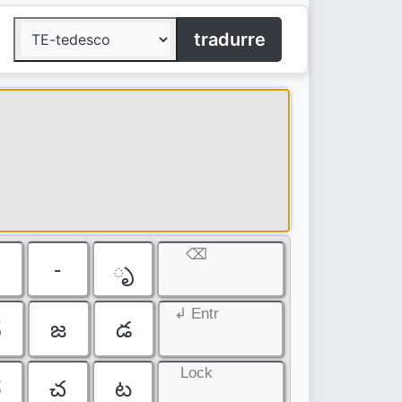
tradurre
⌫
౦
-
ృ
↲ Entr
ద
జ
డ
Lock
త
చ
ట