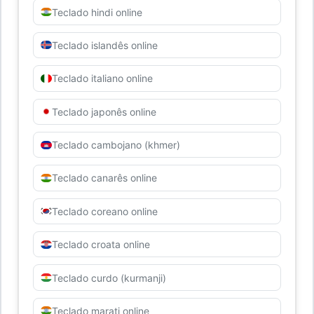
Teclado hindi online
Teclado islandês online
Teclado italiano online
Teclado japonês online
Teclado cambojano (khmer)
Teclado canarês online
Teclado coreano online
Teclado croata online
Teclado curdo (kurmanji)
Teclado marati online