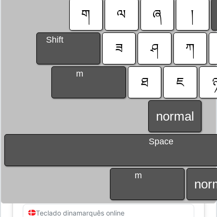
ག
ལ
ཞ
།
Outros teclados virtuais
Shift
ཟ
ཤ
ཀ
Teclado albanês online
m
Teclado árabe online
ཐ
ཇ
Teclado arménio online
normal
Teclado assamês online
Space
Teclado bengali online
Teclado bósnio online
m
nor
Teclado búlgaro online
Teclado dinamarquês online