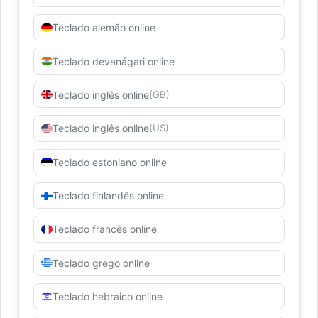
Teclado alemão online
Teclado devanágari online
Teclado inglês online
(GB)
Teclado inglês online
(US)
Teclado estoniano online
Teclado finlandês online
Teclado francês online
Teclado grego online
Teclado hebraico online