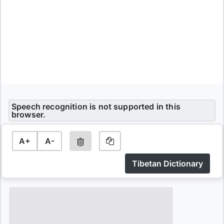
Speech recognition is not supported in this
browser.
A+
A-
Tibetan Dictionary