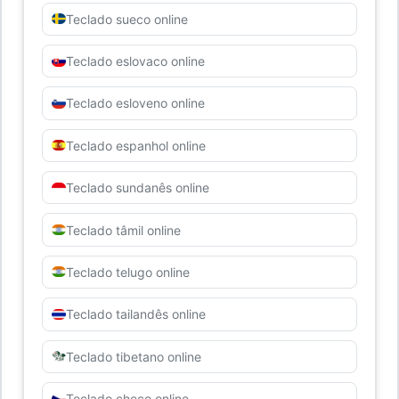
Teclado sueco online
Teclado eslovaco online
Teclado esloveno online
Teclado espanhol online
Teclado sundanês online
Teclado tâmil online
Teclado telugo online
Teclado tailandês online
Teclado tibetano online
Teclado checo online