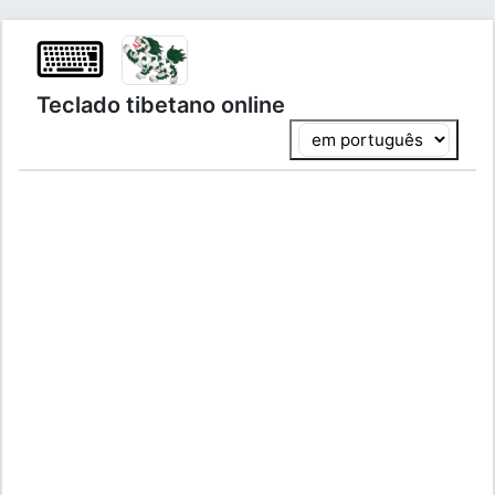
⌨
Teclado tibetano online