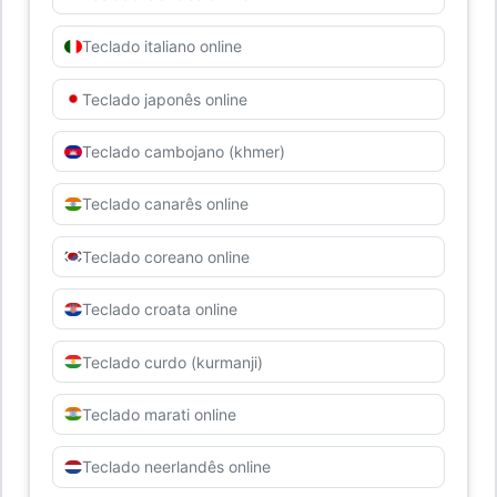
Teclado italiano online
Teclado japonês online
Teclado cambojano (khmer)
Teclado canarês online
Teclado coreano online
Teclado croata online
Teclado curdo (kurmanji)
Teclado marati online
Teclado neerlandês online