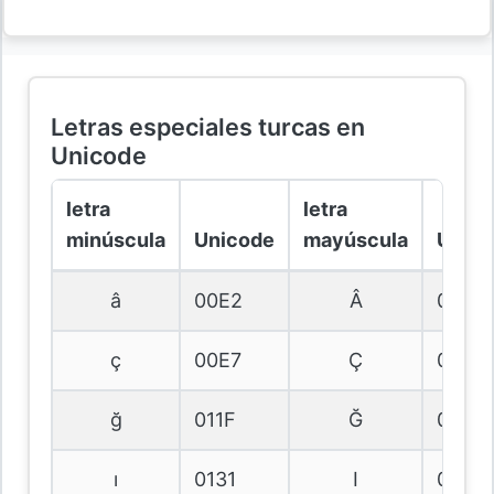
Letras especiales turcas en
Unicode
letra
letra
minúscula
Unicode
mayúscula
Unic
â
00E2
Â
00C2
ç
00E7
Ç
00C7
ğ
011F
Ğ
011E
ı
0131
I
0049