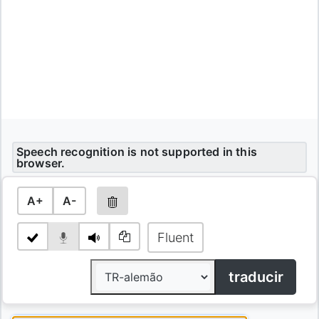
Speech recognition is not supported in this
browser.
A+
A-
Fluent
traducir