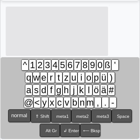
^
1
2
3
4
5
6
7
8
9
0
ß
'
q
w
e
r
t
z
u
i
o
p
ü
)
a
s
d
f
g
h
j
k
l
ö
ä
#
@
<
y
x
c
v
b
n
m
,
.
-
normal
⇑ Shift
meta1
meta2
meta3
Space
Alt Gr
↲ Enter
⟵ Bksp