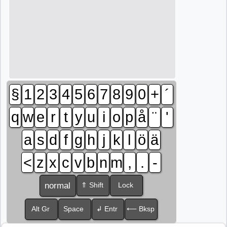
§
1
2
3
4
5
6
7
8
9
0
+
´
q
w
e
r
t
y
u
i
o
p
å
¨
'
a
s
d
f
g
h
j
k
l
ö
ä
<
z
x
c
v
b
n
m
,
.
-
normal
⇑ Shift
Lock
Alt Gr
Space
↲ Entr
⟵ Bksp