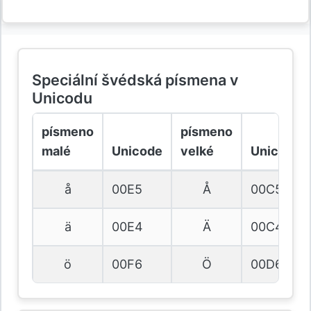
Speciální švédská písmena v
Unicodu
písmeno
písmeno
malé
Unicode
velké
Unicode
å
00E5
Å
00C5
ä
00E4
Ä
00C4
ö
00F6
Ö
00D6