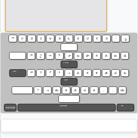
ొ
౧
౨
౩
౪
౫
౬
౭
౮
౯
౦
-
ృ
⌫
⇥
ౌ
ై
ా
ీ
ూ
బ
హ
గ
ద
జ
డ
↲ Entr
Lock
ో
ే
్
ి
ు
ప
ర
క
త
చ
ట
Lock
⇧
ె
ం
మ
న
వ
ల
స
,
.
య
⇧
Leertaste
Alt
normal