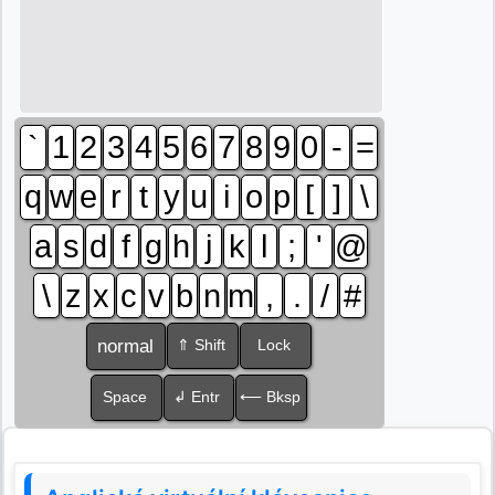
`
1
2
3
4
5
6
7
8
9
0
-
=
q
w
e
r
t
y
u
i
o
p
[
]
\
a
s
d
f
g
h
j
k
l
;
'
@
\
z
x
c
v
b
n
m
,
.
/
#
normal
⇑ Shift
Lock
Space
↲ Entr
⟵ Bksp