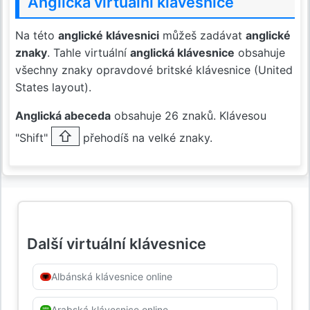
Anglická virtuální klávesnice
Na této
anglické klávesnici
můžeš zadávat
anglické
znaky
. Tahle virtuální
anglická klávesnice
obsahuje
všechny znaky opravdové britské klávesnice (United
States layout).
Anglická abeceda
obsahuje 26 znaků. Klávesou
⇧
"Shift"
přehodíš na velké znaky.
Další virtuální klávesnice
Albánská klávesnice online
Arabská klávesnice online