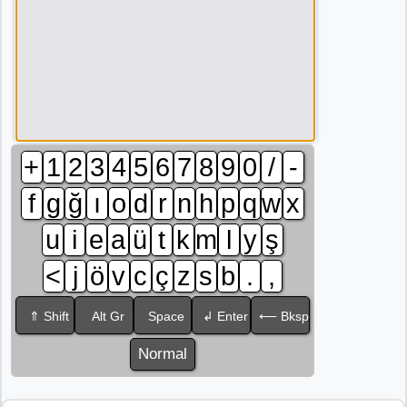
+
1
2
3
4
5
6
7
8
9
0
/
-
f
g
ğ
ı
o
d
r
n
h
p
q
w
x
u
i
e
a
ü
t
k
m
l
y
ş
<
j
ö
v
c
ç
z
s
b
.
,
⇑ Shift
Alt Gr
Space
↲ Enter
⟵ Bksp
Normal