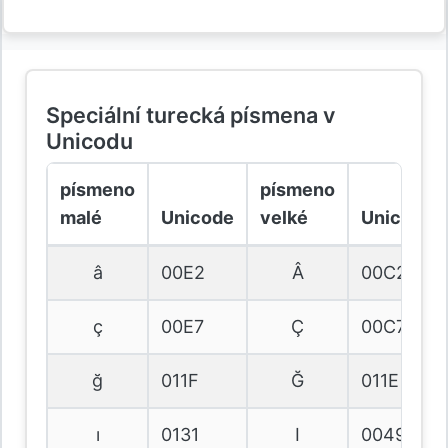
Speciální turecká písmena v
Unicodu
písmeno
písmeno
malé
Unicode
velké
Unicode
â
00E2
Â
00C2
ç
00E7
Ç
00C7
ğ
011F
Ğ
011E
ı
0131
I
0049