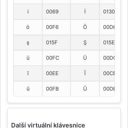
i
0069
İ
0130
ö
00F6
Ö
00D6
ş
015F
Ş
015E
ü
00FC
Ü
00DC
î
00EE
Î
00CE
û
00FB
Û
00DB
Další virtuální klávesnice