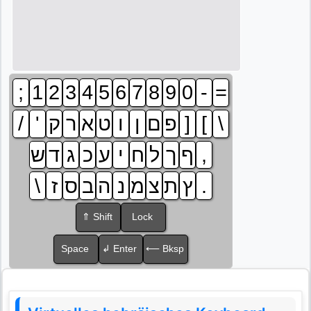
;
1
2
3
4
5
6
7
8
9
0
-
=
/
'
ק
ר
א
ט
ו
ן
ם
פ
]
[
\
ש
ד
ג
כ
ע
י
ח
ל
ך
ף
,
\
ז
ס
ב
ה
נ
מ
צ
ת
ץ
.
⇑ Shift
Lock
Space
↲ Enter
⟵ Bksp