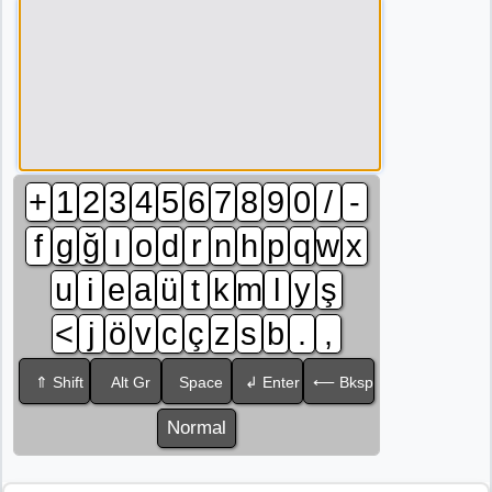
+
1
2
3
4
5
6
7
8
9
0
/
-
f
g
ğ
ı
o
d
r
n
h
p
q
w
x
u
i
e
a
ü
t
k
m
l
y
ş
<
j
ö
v
c
ç
z
s
b
.
,
⇑ Shift
Alt Gr
Space
↲ Enter
⟵ Bksp
Normal