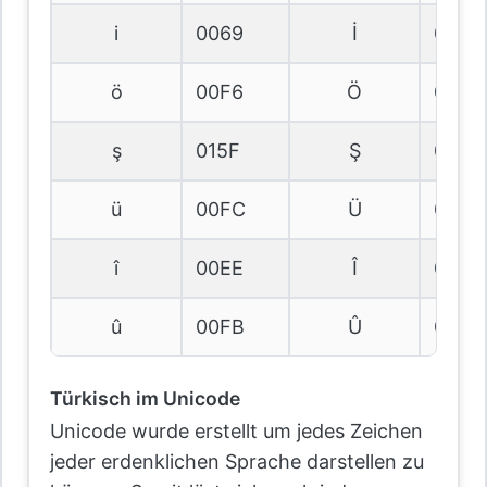
i
0069
İ
0130
ö
00F6
Ö
00D6
ş
015F
Ş
015E
ü
00FC
Ü
00DC
î
00EE
Î
00CE
û
00FB
Û
00DB
Türkisch im Unicode
Unicode wurde erstellt um jedes Zeichen
jeder erdenklichen Sprache darstellen zu