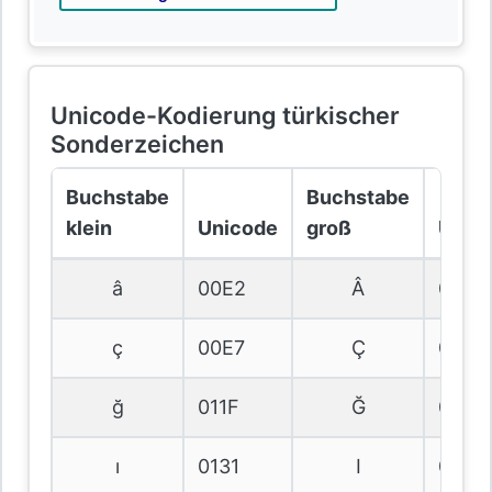
Unicode-Kodierung türkischer
Sonderzeichen
Buchstabe
Buchstabe
klein
Unicode
groß
Unic
â
00E2
Â
00C2
ç
00E7
Ç
00C7
ğ
011F
Ğ
011E
ı
0131
I
0049