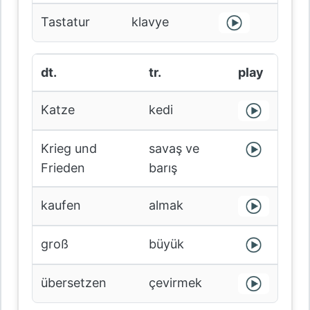
Tastatur
klavye
dt.
tr.
play
Katze
kedi
Krieg und
savaş ve
Frieden
barış
kaufen
almak
groß
büyük
übersetzen
çevirmek