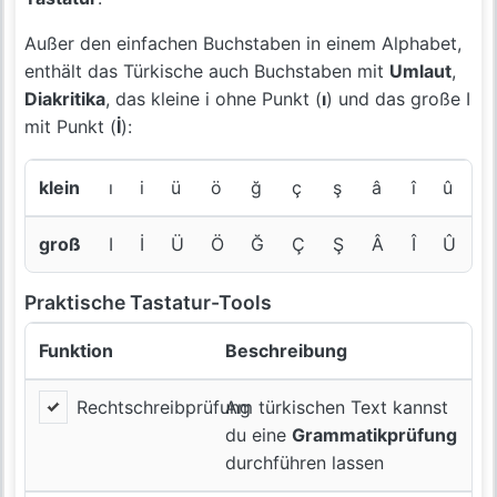
Außer den einfachen Buchstaben in einem Alphabet,
enthält das Türkische auch Buchstaben mit
Umlaut
,
Diakritika
, das kleine i ohne Punkt (
ı
) und das große I
mit Punkt (
İ
):
klein
ı
i
ü
ö
ğ
ç
ş
â
î
û
groß
I
İ
Ü
Ö
Ğ
Ç
Ş
Â
Î
Û
Praktische Tastatur-Tools
Funktion
Beschreibung
Rechtschreibprüfung
Am türkischen Text kannst
du eine
Grammatikprüfung
durchführen lassen