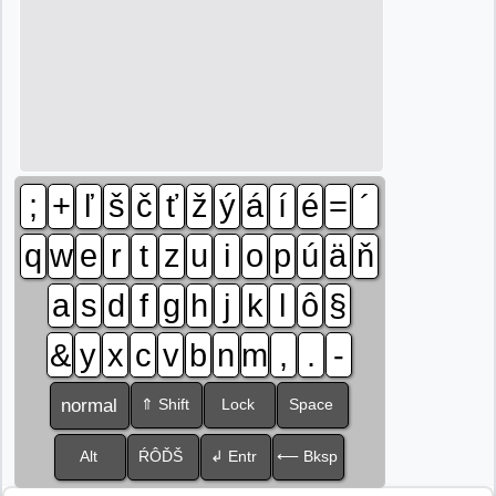
;
+
ľ
š
č
ť
ž
ý
á
í
é
=
´
q
w
e
r
t
z
u
i
o
p
ú
ä
ň
a
s
d
f
g
h
j
k
l
ô
§
&
y
x
c
v
b
n
m
,
.
-
normal
⇑ Shift
Lock
Space
Alt
ŔÔĎŠ
↲ Entr
⟵ Bksp